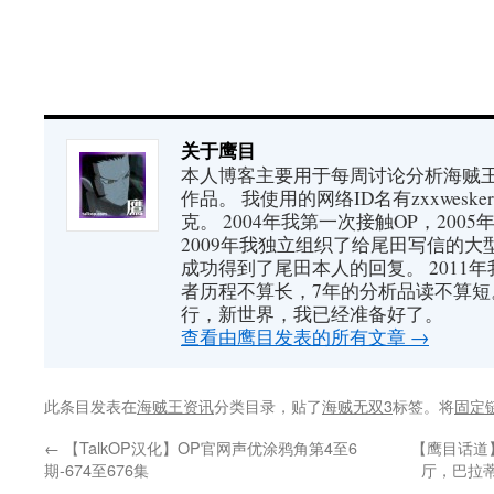
关于鹰目
本人博客主要用于每周讨论分析海贼王（又
作品。 我使用的网络ID名有zxxwes
克。 2004年我第一次接触OP，200
2009年我独立组织了给尾田写信的大
成功得到了尾田本人的回复。 2011
者历程不算长，7年的分析品读不算短
行，新世界，我已经准备好了。
查看由鹰目发表的所有文章
→
此条目发表在
海贼王资讯
分类目录，贴了
海贼无双3
标签。将
固定
←
【TalkOP汉化】OP官网声优涂鸦角第4至6
【鹰目话道】
期-674至676集
厅，巴拉