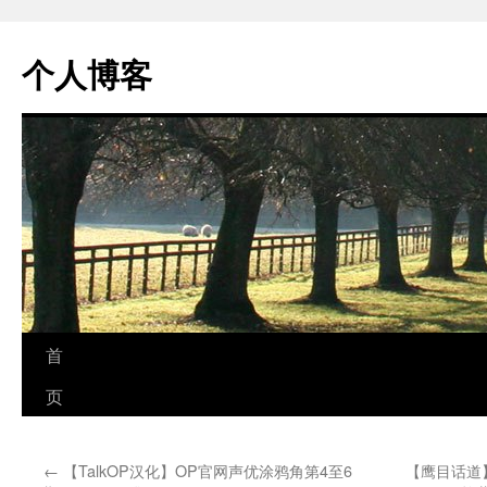
个人博客
跳
首
至
页
正
←
【TalkOP汉化】OP官网声优涂鸦角第4至6
【鹰目话道】
文