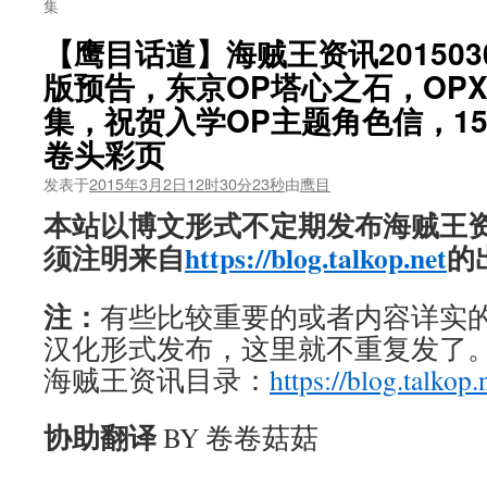
集
【鹰目话道】海贼王资讯201503
版预告，东京OP塔心之石，OP
集，祝贺入学OP主题角色信，15
卷头彩页
发表于
2015年3月2日12时30分23秒
由
鹰目
本站以博文形式不定期发布海贼王
须注明来自
https://blog.talkop.net
的
注：
有些比较重要的或者内容详实的新
汉化形式发布，这里就不重复发了
海贼王资讯目录：
https://blog.talkop.
协助翻译
BY 卷卷菇菇