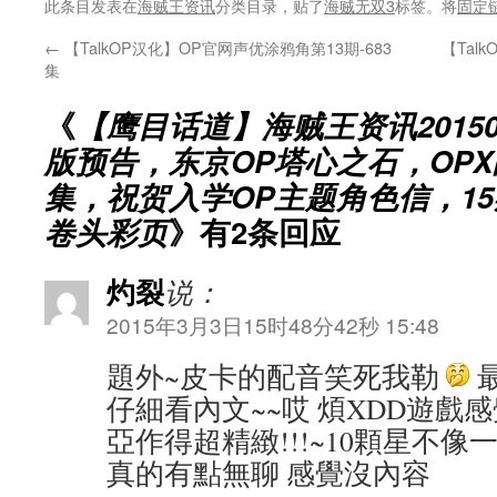
此条目发表在
海贼王资讯
分类目录，贴了
海贼无双3
标签。将
固定
←
【TalkOP汉化】OP官网声优涂鸦角第13期-683
【Tal
集
《
【鹰目话道】海贼王资讯20150
版预告，东京OP塔心之石，OP
集，祝贺入学OP主题角色信，15
卷头彩页
》有2条回应
灼裂
说：
2015年3月3日15时48分42秒 15:48
題外~皮卡的配音笑死我勒
仔細看內文~~哎 煩XDD遊戲
亞作得超精緻!!!~10顆星不
真的有點無聊 感覺沒內容