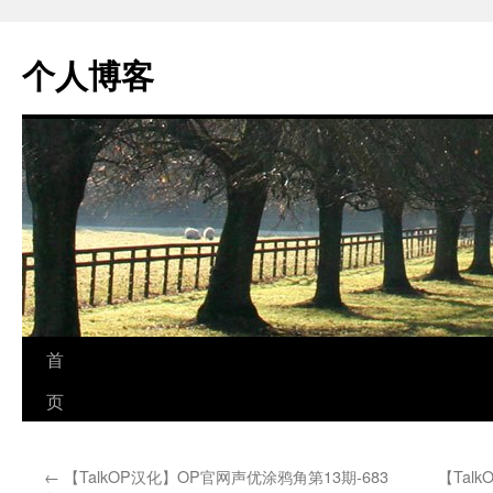
个人博客
跳
首
至
页
正
←
【TalkOP汉化】OP官网声优涂鸦角第13期-683
【Tal
文