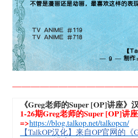
—————————————
《Greg老师的Super [OP]讲座
1-26期Greg老师的Super [OP]
=>
https://blog.talkop.net/talkopcn/
【TalkOP汉化】来自OP官网的《G