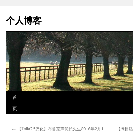
个人博客
跳
首
至
页
正
←
【TalkOP汉化】布鲁克声优长先生2016年2月1
【鹰目话
文