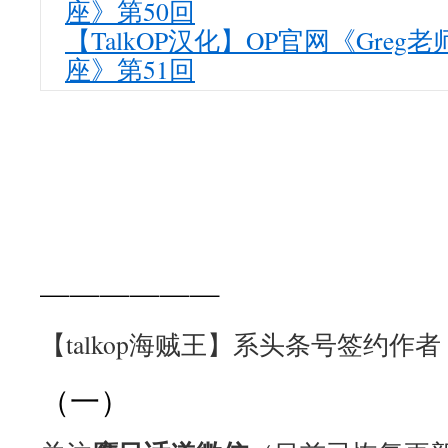
座》第50回
【TalkOP汉化】OP官网《Greg老师的
座》第51回
——————
【talkop海贼王】系头条号签约作者
（一）