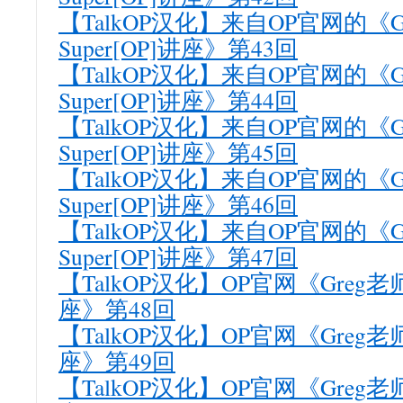
【TalkOP汉化】来自OP官网的《G
Super[OP]讲座》第43回
【TalkOP汉化】来自OP官网的《G
Super[OP]讲座》第44回
【TalkOP汉化】来自OP官网的《G
Super[OP]讲座》第45回
【TalkOP汉化】来自OP官网的《G
Super[OP]讲座》第46回
【TalkOP汉化】来自OP官网的《G
Super[OP]讲座》第47回
【TalkOP汉化】OP官网《Greg老师的
座》第48回
【TalkOP汉化】OP官网《Greg老师的
座》第49回
【TalkOP汉化】OP官网《Greg老师的