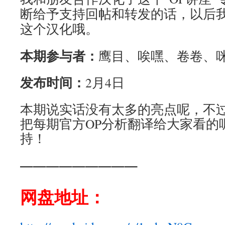
断给予支持回帖和转发的话，以后
这个汉化哦。
本期参与者：
鹰目、唉嘿、卷卷、
发布时间：
2月4日
本期说实话没有太多的亮点呢，不过T
把每期官方OP分析翻译给大家看的
持！
—————————
网盘地址
：