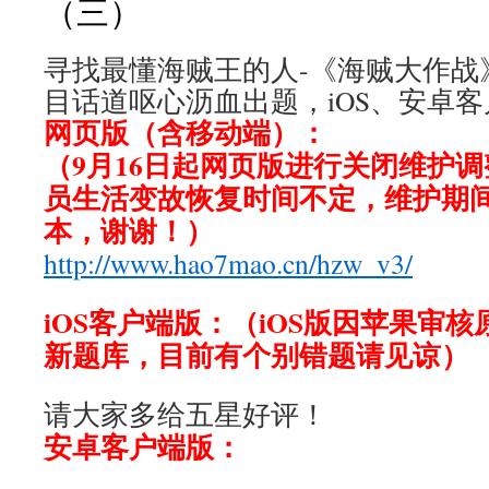
（三）
寻找最懂海贼王的人-《海贼大作战
目话道呕心沥血出题，iOS、安卓
网页版（含移动端）：
（9月16日起网页版进行关闭维护
员生活变故恢复时间不定，维护期间
本，谢谢！）
http://www.hao7mao.cn/hzw_v3/
iOS客户端版：（iOS版因苹果审
新题库，目前有个别错题请见谅）
请大家多给五星好评！
安卓客户端版：