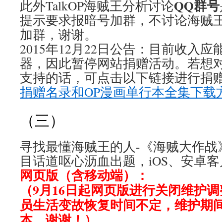
QQ群号
此外TalkOP海贼王分析讨论
提示要求报暗号加群，不讨论海贼
加群，谢谢。
2015年12月22日公告：目前收入
器，因此暂停网站捐赠活动。若想
支持的话，可点击以下链接进行捐赠
捐赠名录和OP漫画单行本全集下载
（三）
寻找最懂海贼王的人-《海贼大作战
目话道呕心沥血出题，iOS、安卓
网页版（含移动端）：
（9月16日起网页版进行关闭维护
员生活变故恢复时间不定，维护期间
本，谢谢！）