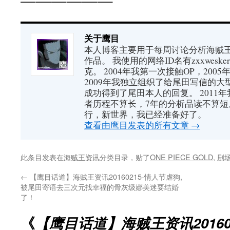
关于鹰目
本人博客主要用于每周讨论分析海贼王（又
作品。 我使用的网络ID名有zxxwes
克。 2004年我第一次接触OP，200
2009年我独立组织了给尾田写信的大
成功得到了尾田本人的回复。 2011
者历程不算长，7年的分析品读不算短
行，新世界，我已经准备好了。
查看由鹰目发表的所有文章
→
此条目发表在
海贼王资讯
分类目录，贴了
ONE PIECE GOLD
,
剧
←
【鹰目话道】海贼王资讯20160215-情人节虐狗,
被尾田寄语去三次元找幸福的骨灰级娜美迷要结婚
了！
《
【鹰目话道】海贼王资讯201602