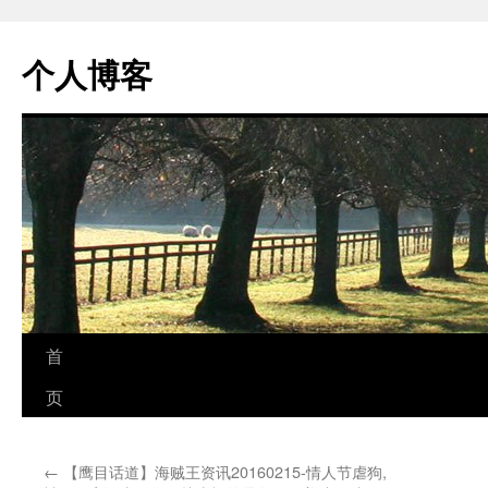
个人博客
跳
首
至
页
正
←
【鹰目话道】海贼王资讯20160215-情人节虐狗,
文