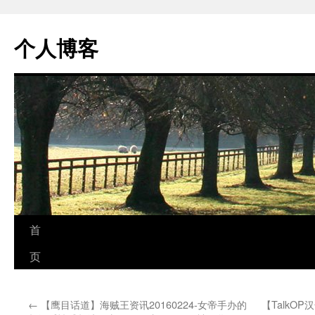
个人博客
跳
首
至
页
正
←
【鹰目话道】海贼王资讯20160224-女帝手办的
【TalkO
文