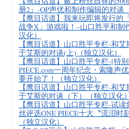
【鹰目话道】赌上粉丝自尊的500问
册2』-OP声优和制作编辑的对谈
【鹰目话道】我来玩即将发行的
战争X」游戏啦！–山口胜平和制
汉化）
【鹰目话道】山口胜平专栏-和艾
于艾斯的对谈(上)（独立汉化）
【鹰目话道】山口胜平专栏-[特别版
PIECE.com一周年纪念・索隆
要开始了！（独立汉化）
【鹰目话道】山口胜平专栏-和艾
于艾斯的对谈（下）（独立汉化
【鹰目话道】山口胜平专栏-试读
丝评选ONE PIECE十大〝流泪时
（独立汉化）