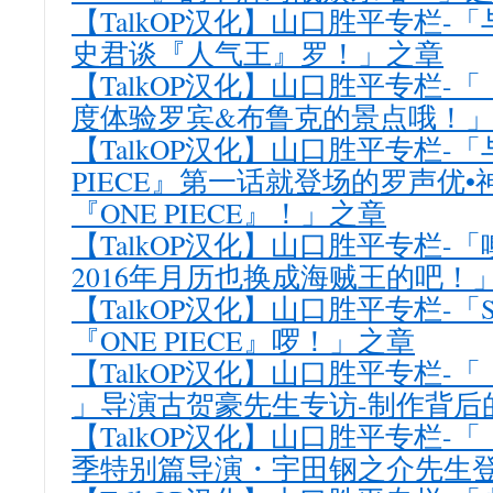
【TalkOP汉化】山口胜平专栏-
史君谈『人气王』罗！」之章
【TalkOP汉化】山口胜平专栏-「
度体验罗宾&布鲁克的景点哦！
【TalkOP汉化】山口胜平专栏-「
PIECE』第一话就登场的罗声优
『ONE PIECE』！」之章
【TalkOP汉化】山口胜平专栏-
2016年月历也换成海贼王的吧！
【TalkOP汉化】山口胜平专栏-「Su
『ONE PIECE』啰！」之章
【TalkOP汉化】山口胜平专栏-「
」导演古贺豪先生专访-制作背后
【TalkOP汉化】山口胜平专栏-「 『
季特别篇导演・宇田钢之介先生