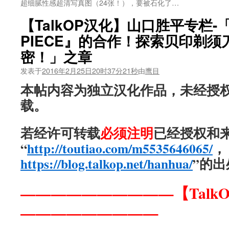
超细腻性感超清写真图（24张！），要被石化了…
【TalkOP汉化】山口胜平专栏-
PIECE』的合作！探索贝印剃须刀
密！」之章
发表于
2016年2月25日20时37分21秒
由
鹰目
本帖内容为独立汉化作品，未经授
载。
若经许可转载
必须注明
已经授权和
“
http://toutiao.com/m5535646065/
，
https://blog.talkop.net/hanhua/
”的出
——————————【Talk
—————————