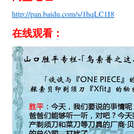
http://pan.baidu.com/s/1hqLC1I8
在线观看
：