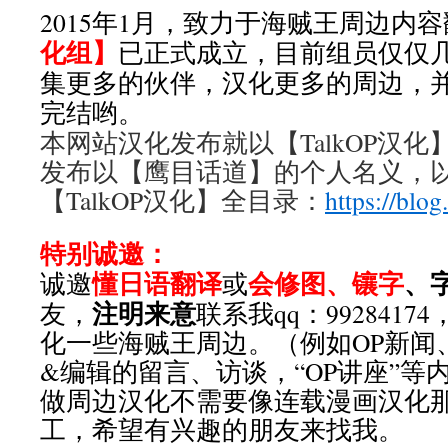
2015年1月，致力于海贼王周边内
化组】
已正式成立，目前组员仅仅
集更多的伙伴，汉化更多的周边，
完结哟。
本网站汉化发布就以【TalkOP汉
发布以【鹰目话道】的个人名义，
【TalkOP汉化】全目录：
https://blog
特别诚邀：
懂日语翻译
会修图、镶字
、
诚邀
或
注明来意
友，
联系我qq：992841
化一些海贼王周边。（例如OP新闻
&编辑的留言、访谈，“OP讲座”等
做周边汉化不需要像连载漫画汉化
工，希望有兴趣的朋友来找我。