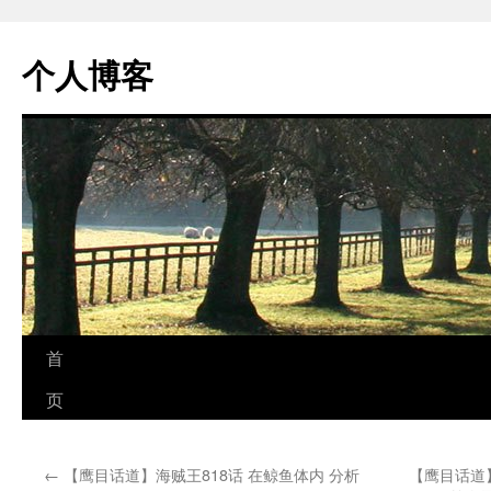
个人博客
跳
首
至
页
正
←
【鹰目话道】海贼王818话 在鲸鱼体内 分析
【鹰目话道】
文