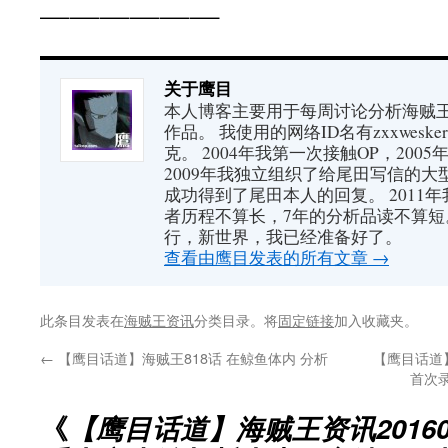
——————
关于鹰目
本人博客主要用于每周讨论分析海贼王（又
作品。 我使用的网络ID名有zxxwes
克。 2004年我第一次接触OP，200
2009年我独立组织了给尾田写信的大
成功得到了尾田本人的回复。 2011
者历程不算长，7年的分析品读不算短
行，新世界，我已经准备好了。
查看由鹰目发表的所有文章
→
此条目发表在
海贼王资讯
分类目录。将
固定链接
加入收藏夹。
←
【鹰目话道】海贼王818话 在鲸鱼体内 分析
【鹰目话道】
首次
《
【鹰目话道】海贼王资讯20160