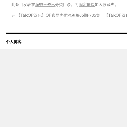
此条目发表在
海贼王资讯
分类目录。将
固定链接
加入收藏夹。
←
【TalkOP汉化】OP官网声优涂鸦角65期-735集
【TalkO
个人博客