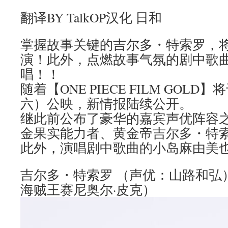
翻译BY TalkOP汉化 日和
掌握故事关键的吉尔多・特索罗，
演！此外，点燃故事气氛的剧中歌
唱！！
随着【ONE PIECE FILM GOLD
六）公映，新情报陆续公开。
继此前公布了豪华的嘉宾声优阵容
金果实能力者、黄金帝吉尔多・特
此外，演唱剧中歌曲的小岛麻由美
吉尔多・特索罗 （声优：山路和弘
海贼王赛尼奥尔·皮克）