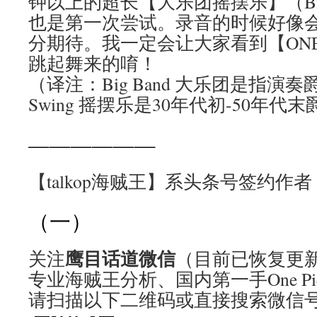
钟以上的超长【大乐团摇摆乐】（Big B
也是第一次尝试。录音的时候好像
分期待。我一定会让大家看到【ONE 
跳起舞来的唷！
（译注：Big Band 大乐团是指演
Swing 摇摆乐是30年代初-50年
——————
【talkop海贼王】系头条号签约作者
（一）
鹰目话道微信
关注
（目前已恢复更
专业海贼王分析、国内第一手One Pi
请扫描以下二维码或直接搜索微信号ta