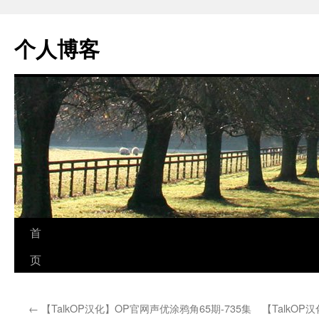
个人博客
跳
首
至
页
正
←
【TalkOP汉化】OP官网声优涂鸦角65期-735集
【TalkO
文