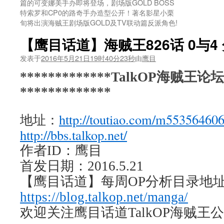
篇的可变娜美手办即将登场，剧场版GOLD BOSS
特索罗和CP0的路奇手办造型公开！著名影星小栗
旬将出演海贼王剧场版GOLD及TV联动篇反派角色!
【鹰目话道】海贼王826话 0与4
发表于
2016年5月21日19时40分23秒
由
鹰目
*************TalkOP海贼王
*************
http://toutiao.com/m553564606
地址：
http://bbs.talkop.net/
作者ID：鹰目
首发日期：2016.5.21
【鹰目话道】每周OP分析目录地
https://blog.talkop.net/manga/
欢迎关注鹰目话道TalkOP海贼王