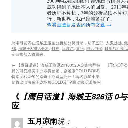
2009年我独立组织了给尾田写信的大
成功得到了尾田本人的回复。 2011
者历程不算长，7年的分析品读不算短
行，新世界，我已经准备好了。
查看由鹰目发表的所有文章
→
此条目发表在
海贼王漫画分析贴
分类目录，贴了
五郎
,
人鬼狒狒
,
佩
66
,
海贼王826话分析
,
灯神
,
瓦波尔
,
甚平
,
电话虫船
,
科学战斗部
定链接
加入收藏夹。
←
【鹰目话道】海贼王资讯20160520-庞克哈萨特
【TalkO
篇的可变娜美手办即将登场，剧场版GOLD BOSS
特索罗和CP0的路奇手办造型公开！著名影星小栗
旬将出演海贼王剧场版GOLD及TV联动篇反派角色!
《
【鹰目话道】海贼王826话 0与
应
五月凉雨
说：