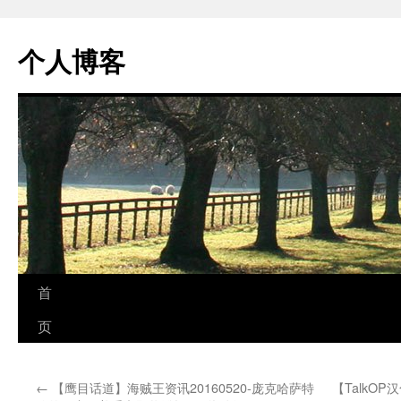
个人博客
跳
首
至
页
正
←
【鹰目话道】海贼王资讯20160520-庞克哈萨特
【TalkO
文