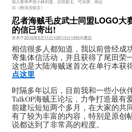
加入客串声优小林剑道、古田新太、可乐饼、纳达
尔（附演员留言）
忍者海贼毛皮武士同盟LOGO大
的信已寄出!
发表于
2016年5月11日10时15分16秒
由
鹰目
相信很多人都知道，我以前曾经成
寄集体信活动，并且获得了尾田荣一
这也是大陆海贼迷首次在单行本获
点这里
时隔多年以后，目前我和一些小伙
TalkOP海贼王论坛，力争打造最
前建坛短短两个多月，在大家的共
有了较为丰富的内容，特别是原创
说都达到了非常高的程度。