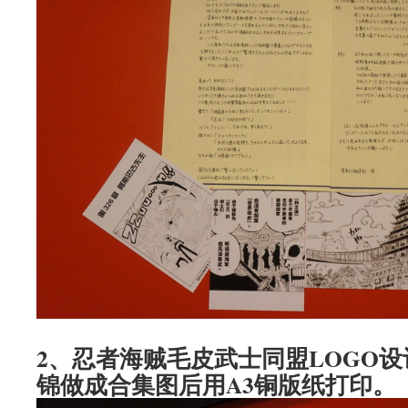
2、忍者海贼毛皮武士同盟LOGO
锦做成合集图后用A3铜版纸打印。