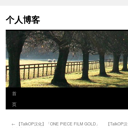
个人博客
跳
首
至
页
正
←
【TalkOP汉化】「ONE PIECE FILM GOLD」
【TalkO
文