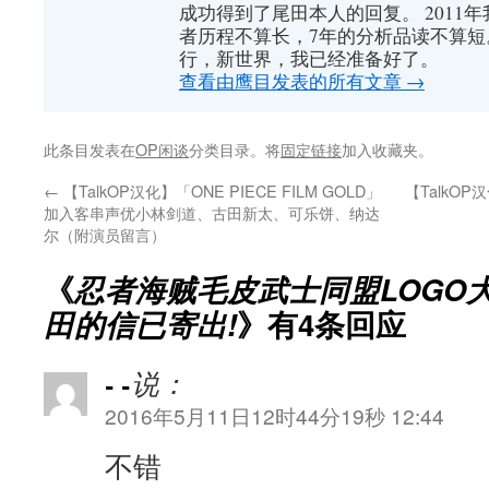
成功得到了尾田本人的回复。 2011
者历程不算长，7年的分析品读不算短
行，新世界，我已经准备好了。
查看由鹰目发表的所有文章
→
此条目发表在
OP闲谈
分类目录。将
固定链接
加入收藏夹。
←
【TalkOP汉化】「ONE PIECE FILM GOLD」
【TalkO
加入客串声优小林剑道、古田新太、可乐饼、纳达
尔（附演员留言）
《
忍者海贼毛皮武士同盟LOGO
田的信已寄出!
》有4条回应
- -
说：
2016年5月11日12时44分19秒 12:44
不错