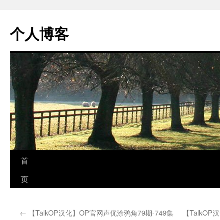
个人博客
跳
首
至
页
正
←
【TalkOP汉化】OP官网声优涂鸦角79期-749集
【TalkOP
文