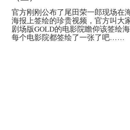
官方刚刚公布了尾田荣一郎现场在海
海报上签绘的珍贵视频，官方叫大
剧场版GOLD的电影院瞻仰该签绘
每个电影院都签绘了一张了吧……