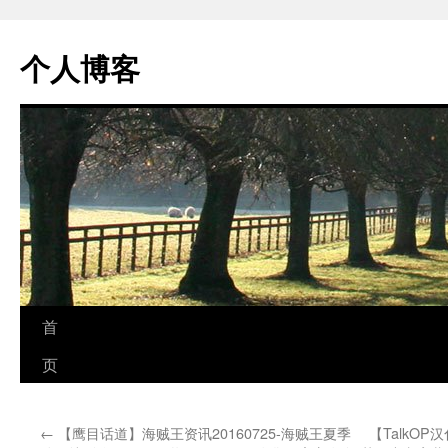
个人博客
跳
首
至
页
正
←
【鹰目话道】海贼王资讯20160725-海贼王夏季
【TalkO
文