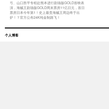
弓、山口胜平专程赴熊本进行剧场版GOLD首映表
演，海贼王剧场版GOLD周末票房11亿日元，首日
票房日本今年第1！史上最贵海贼王周边终于出
炉！？官方公布24K纯金制路飞！
个人博客