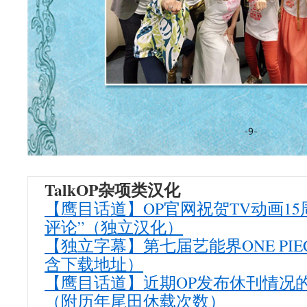
TalkOP杂项类汉化
【鹰目话道】OP官网祝贺TV动画1
评论”（独立汉化）
【独立字幕】第七届艺能界ONE PIE
含下载地址）
【鹰目话道】近期OP发布休刊情况
（附历年尾田休载次数）