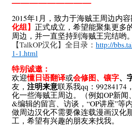
—————————
2015年1月，致力于海贼王周边内
化组】
正式成立，希望能聚集更多
周边，并一直坚持到海贼王完结哟
【TalkOP汉化】全目录：
http://bbs.t
1-1.html
特别诚邀：
懂日语翻译
会修图、镶字
、
欢迎
或
注明来意
友，
联系我qq：992841
化一些海贼王周边。（例如OP新闻
&编辑的留言、访谈，“OP讲座”等
做周边汉化不需要像连载漫画汉化
工，希望有兴趣的朋友来找我。