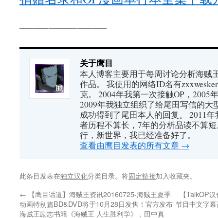
——————
关于鹰目
本人博客主要用于每周讨论分析海贼王（又
作品。 我使用的网络ID名有zxxwes
克。 2004年我第一次接触OP，200
2009年我独立组织了给尾田写信的大
成功得到了尾田本人的回复。 2011
者历程不算长，7年的分析品读不算短
行，新世界，我已经准备好了。
查看由鹰目发表的所有文章
→
此条目发表在
独立汉化
分类目录。将
固定链接
加入收藏夹。
←
【鹰目话道】海贼王资讯20160725-海贼王夏季
【TalkO
动画特别篇BD&DVD将于10月28日发售！官方发布
节目中文字幕
海贼王励志书籍《海贼王 人生胜利学》，田中真