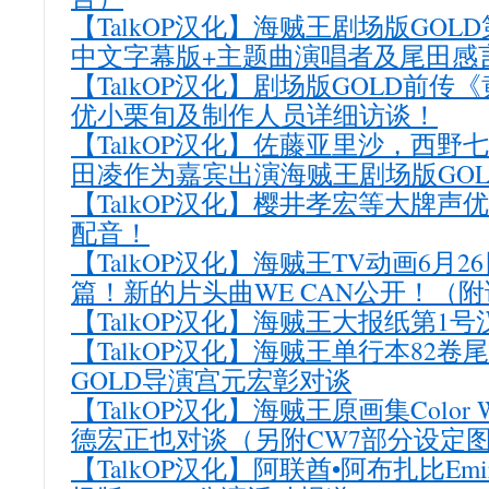
【TalkOP汉化】海贼王剧场版GOL
中文字幕版+主题曲演唱者及尾田感
【TalkOP汉化】剧场版GOLD前
优小栗旬及制作人员详细访谈！
【TalkOP汉化】佐藤亚里沙，西
田凌作为嘉宾出演海贼王剧场版GO
【TalkOP汉化】樱井孝宏等大牌声
配音！
【TalkOP汉化】海贼王TV动画6月
篇！新的片头曲WE CAN公开！（
【TalkOP汉化】海贼王大报纸第1
【TalkOP汉化】海贼王单行本82
GOLD导演宫元宏彰对谈
【TalkOP汉化】海贼王原画集Color 
德宏正也对谈（另附CW7部分设定
【TalkOP汉化】阿联酋•阿布扎比Emirat