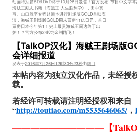
动画特别篇BD&DVD将于10月28日发售！官方发布
节目中文字幕
海贼王励志书籍《海贼王 人生胜利学》，田中真
弓、山口胜平专程赴熊本进行剧场版GOLD首映表
演，海贼王剧场版GOLD周末票房11亿日元，首日
票房日本今年第1！史上最贵海贼王周边终于出
炉！？官方公布24K纯金制路飞！
【TalkOP汉化】海贼王剧场版
会详细报道
发表于
2016年7月26日12时30分23秒
由
鹰目
本帖内容为独立汉化作品，未经授
载。
若经许可转载请注明经授权和来自
“
http://toutiao.com/m5535646065/
，
——————————【Talk