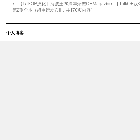
←
【TalkOP汉化】海贼王20周年杂志OPMagazine
【TalkOP
第2期全本（超重磅发布II，共170页内容）
个人博客