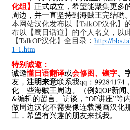
化组】
正式成立，希望能聚集更多
周边，并一直坚持到海贼王完结哟
本网站汉化发布以【TalkOP汉化
布以【鹰目话道】的个人名义，以
【TalkOP汉化】全目录：
http://bbs.t
1-1.htm
特别诚邀：
懂日语翻译
会修图、镶字
、
诚邀
或
注明来意
友，
联系我qq：992841
化一些海贼王周边。（例如OP新闻
&编辑的留言、访谈，“OP讲座”等
做周边汉化不需要像连载漫画汉化
工，希望有兴趣的朋友来找我。