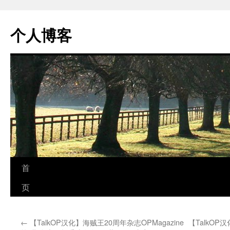
个人博客
跳
首
至
页
正
←
【TalkOP汉化】海贼王20周年杂志OPMagazine
【TalkOP
文