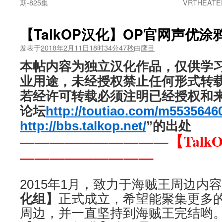
期-825集
VRTHEA
【TalkOP汉化】OP官网声优涂鸦
发表于
2018年2月11日18时34分47秒
由
鹰目
本帖内容为独立汉化作品，仅供学
业用途，未经授权禁止任何形式转
若经许可转载必须注明已经授权和来自
论坛
http://toutiao.com/m5535646
http://bbs.talkop.net/
”的出处
——————————【Talk
—————————
2015年1月，致力于海贼王周边内
化组】
正式成立，希望能聚集更多
周边，并一直坚持到海贼王完结哟