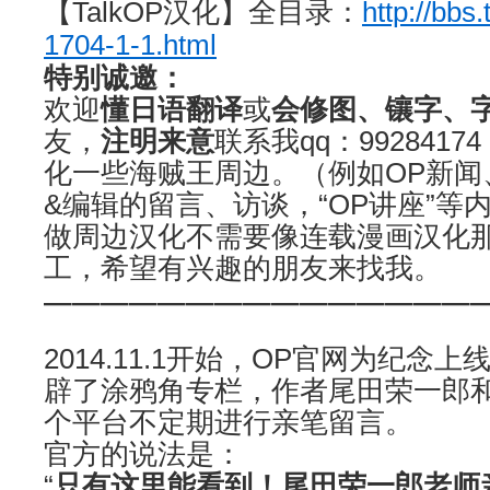
【TalkOP汉化】全目录：
http://bbs
1704-1-1.html
特别诚邀：
欢迎
懂日语翻译
或
会修图、镶字、
友，
注明来意
联系我qq：992841
化一些海贼王周边。（例如OP新闻
&编辑的留言、访谈，“OP讲座”等
做周边汉化不需要像连载漫画汉化
工，希望有兴趣的朋友来找我。
———————————————
2014.11.1开始，OP官网为纪念
辟了涂鸦角专栏，作者尾田荣一郎
个平台不定期进行亲笔留言。
官方的说法是：
“
只有这里能看到！尾田荣一郎老师