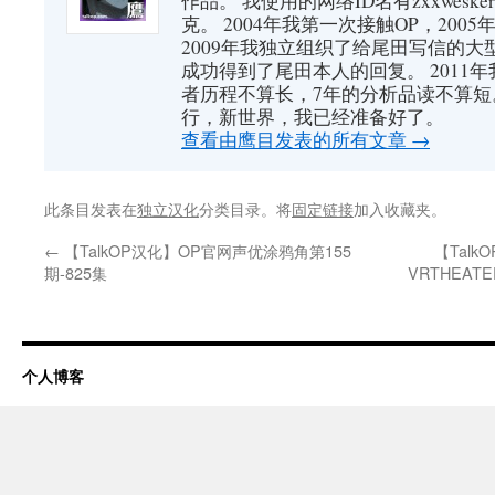
作品。 我使用的网络ID名有zxxwes
克。 2004年我第一次接触OP，200
2009年我独立组织了给尾田写信的大
成功得到了尾田本人的回复。 2011
者历程不算长，7年的分析品读不算短
行，新世界，我已经准备好了。
查看由鹰目发表的所有文章
→
此条目发表在
独立汉化
分类目录。将
固定链接
加入收藏夹。
←
【TalkOP汉化】OP官网声优涂鸦角第155
【Tal
期-825集
VRTHEA
个人博客