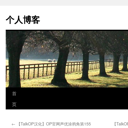
个人博客
跳
首
至
页
正
←
【TalkOP汉化】OP官网声优涂鸦角第155
【Tal
文