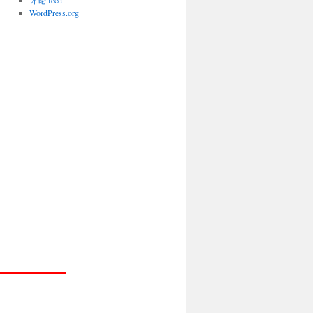
评论 feed
WordPress.org
————