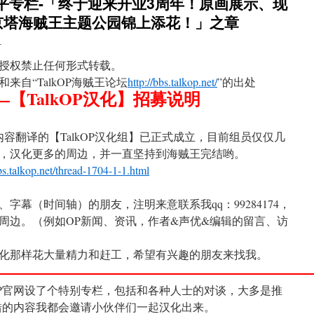
胜平专栏-「终于迎来开业3周年！原画展示、现
京塔海贼王主题公园锦上添花！」之章
目
授权禁止任何形式转载。
自“TalkOP海贼王论坛
http://bbs.talkop.net/
”的出处
【TalkOP汉化】招募说明
内容翻译的【TalkOP汉化组】已正式成立，目前组员仅仅几
，汉化更多的周边，并一直坚持到海贼王完结哟。
bbs.talkop.net/thread-1704-1-1.html
字幕（时间轴）的朋友，注明来意联系我qq：99284174，
周边。（例如OP新闻、资讯，作者&声优&编辑的留言、访
化那样花大量精力和赶工，希望有兴趣的朋友来找我。
———————————————————
P官网设了个特别专栏，包括和各种人士的对谈，大多是推
错的内容我都会邀请小伙伴们一起汉化出来。