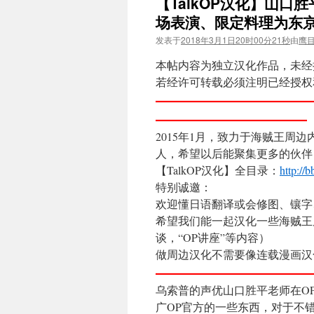
【TalkOP汉化】山口
场表演、限定料理为东
发表于
2018年3月1日20时00分21秒
由
鹰
本帖内容为独立汉化作品，未经
若经许可转载必须注明已经授权和来
——————————
—————————
2015年1月，致力于海贼王周边
人，希望以后能聚集更多的伙伴
【TalkOP汉化】全目录：
http://
特别诚邀：
欢迎懂日语翻译或会修图、镶字、
希望我们能一起汉化一些海贼王
谈，“OP讲座”等内容）
做周边汉化不需要像连载漫画汉
—————————
乌索普的声优山口胜平老师在O
广OP官方的一些东西，对于不