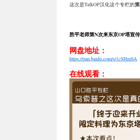
第
这次是TalkOP汉化这个专栏的
胜平老师第N次来东京OP塔宣
网盘地址：
https://pan.baidu.com/s/1cSHmSA
在线观看：