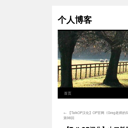
个人博客
首页
跳
至
←
【TalkOP汉化】OP官网《Greg老师的Su
正
第98回
文