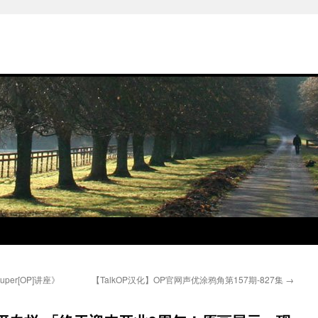
per[OP]讲座》
【TalkOP汉化】OP官网声优涂鸦角第157期-827集
→