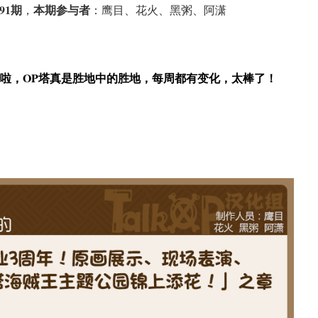
91期
本期参与者
，
：鹰目、花火、黑粥、阿潇
传啦，OP塔真是胜地中的胜地，每周都有变化，太棒了！