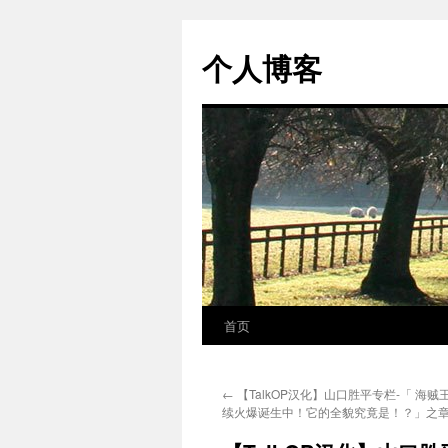
个人博客
首页
跳
至
←
【TalkOP汉化】山口胜平专栏-「 海
正
续火爆诞生中！它的全貌究竟是！？」之
文