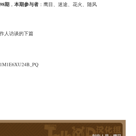
98期
本期参与者
，
：鹰目、迷途、花火、随风
作人访谈的下篇
68021M1E6XU24B_PQ