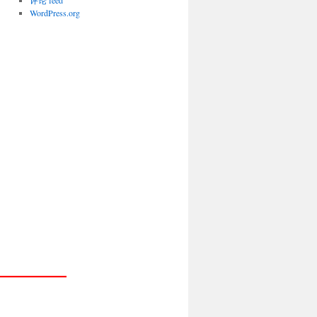
评论 feed
WordPress.org
————