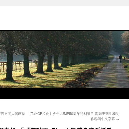
贼王官方同人漫画持
【TalkOP汉化】少年JUMP50周年特别节目-海贼王诞生和制
章
作秘闻中文字幕
→