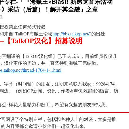
平专栏-「『海贼王×Blast! 新感觉音乐活动
～》采访（后篇）！解开其全貌」之章
目
授权禁止任何形式转载。
自“TalkOP海贼王论坛
http://bbs.talkop.net/
”的出处
【TalkOP汉化】招募说明
内容翻译的【TalkOP汉化组】已正式成立，目前组员仅仅几
，汉化更多的周边，并一直坚持到海贼王完结哟。
bbs.talkop.net/thread-1704-1-1.html
字幕（时间轴）的朋友，注明来意联系我qq：99284174，
周边。（例如OP新闻、资讯，作者&声优&编辑的留言、访
化那样花大量精力和赶工，希望有兴趣的朋友来找我。
———————————————————
P官网设了个特别专栏，包括和各种人士的对谈，大多是推
错的内容我都会邀请小伙伴们一起汉化出来。