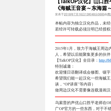
【TalkOP汉化】山口胜
《海贼王音宴～东海篇
发表于
2018年7月16日13时48分06秒
由
鹰
本帖内容为独立汉化作品，未经
若经许可转载必须注明已经授权和来
——————————
—————————
2015年1月，致力于海贼王周边
人，希望以后能聚集更多的伙伴
【TalkOP汉化】全目录：
http://
特别诚邀：
欢迎懂日语翻译或会修图、镶字、
希望我们能一起汉化一些海贼王
谈，“OP讲座”等内容）
做周边汉化不需要像连载漫画汉
—————————
乌索普的声优山口胜平老师在O
广OP官方的一些东西，对于不