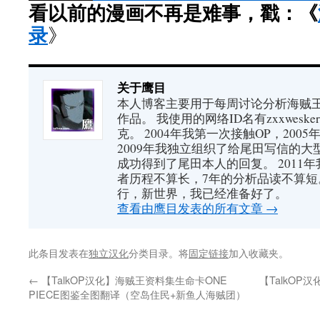
看以前的漫画不再是难事，戳：《
录
》
关于鹰目
本人博客主要用于每周讨论分析海贼王（又
作品。 我使用的网络ID名有zxxwes
克。 2004年我第一次接触OP，200
2009年我独立组织了给尾田写信的大
成功得到了尾田本人的回复。 2011
者历程不算长，7年的分析品读不算短
行，新世界，我已经准备好了。
查看由鹰目发表的所有文章
→
此条目发表在
独立汉化
分类目录。将
固定链接
加入收藏夹。
←
【TalkOP汉化】海贼王资料集生命卡ONE
【TalkOP
PIECE图鉴全图翻译（空岛住民+新鱼人海贼团）