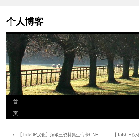
个人博客
跳
首
至
页
正
←
【TalkOP汉化】海贼王资料集生命卡ONE
【TalkOP
文