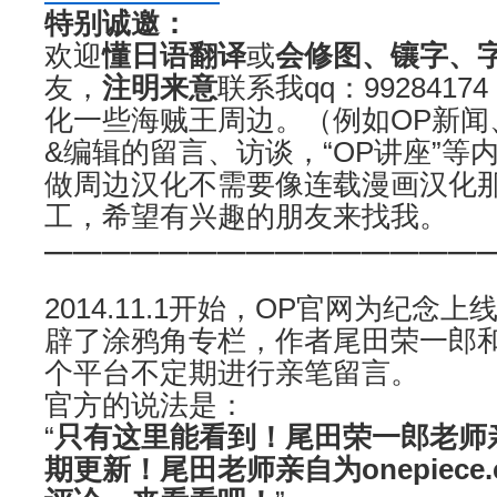
特别诚邀：
欢迎
懂日语翻译
或
会修图、镶字、
友，
注明来意
联系我qq：992841
化一些海贼王周边。（例如OP新闻
&编辑的留言、访谈，“OP讲座”等
做周边汉化不需要像连载漫画汉化
工，希望有兴趣的朋友来找我。
———————————————
2014.11.1开始，OP官网为纪念
辟了涂鸦角专栏，作者尾田荣一郎
个平台不定期进行亲笔留言。
官方的说法是：
“
只有这里能看到！尾田荣一郎老师
期更新！尾田老师亲自为onepiece