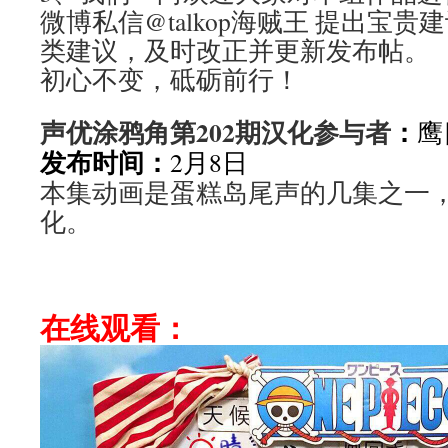
微博私信@talkop海贼王 提出宝
类建议，及时改正并更新发布帖。
初心不变，砥砺前行！
声优涂鸦角第202期汉化参与者
：
鹰
发布时间：
2月8日
本集动画是蛋糕岛尾声的几集之一
化。
在线观看：