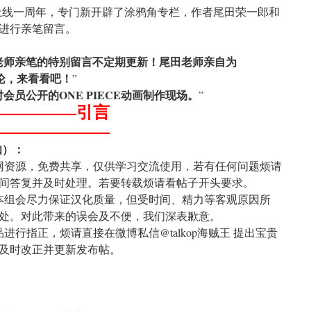
为纪念上线一周年，专门新开辟了涂鸦角专栏，作者尾田荣一郎和
进行亲笔留言。
老师亲笔的特别留言不定期更新！尾田老师亲自为
情评论，来看看吧！
”
员公开的ONE PIECE动画制作现场。
”
—————引言
———————
知）：
网资源，免费共享，仅供学习交流使用，若有任何问题烦请
间答复并及时处理。若要转载烦请看帖子开头要求。
本组会尽力保证汉化质量，但受时间、精力等客观原因所
处。对此带来的误会及不便，我们深表歉意。
进行指正，烦请直接在微博私信@talkop海贼王 提出宝贵
及时改正并更新发布帖。