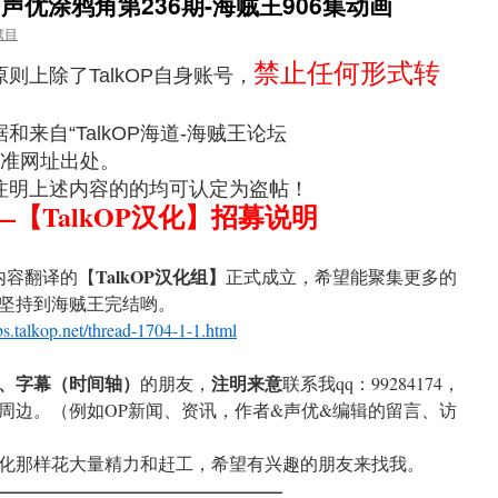
网声优涂鸦角第236期-海贼王906集动画
鹰目
禁止任何形式转
则上除了TalkOP自身账号，
来自“TalkOP海道-海贼王论坛
准网址出处。
注明上述内容的的均可认定为盗帖！
【TalkOP汉化】招募说明
TalkOP汉化组】
边内容翻译的【
正式成立，希望能聚集更多的
坚持到海贼王完结哟。
bbs.talkop.net/thread-1704-1-1.html
、字幕（时间轴）
注明来意
的朋友，
联系我qq：99284174，
周边。（例如OP新闻、资讯，作者&声优&编辑的留言、访
化那样花大量精力和赶工，希望有兴趣的朋友来找我。
————————————————