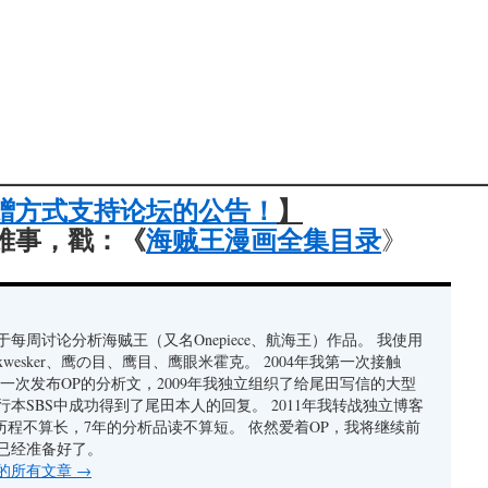
———————————————————
赠方式支持论坛的公告！
】
难事，戳：《
海贼王漫画全集目录
》
每周讨论分析海贼王（又名Onepiece、航海王）作品。 我使用
xwesker、鹰の目、鹰目、鹰眼米霍克。 2004年我第一次接触
我第一次发布OP的分析文，2009年我独立组织了给尾田写信的大型
行本SBS中成功得到了尾田本人的回复。 2011年我转战独立博客
者历程不算长，7年的分析品读不算短。 依然爱着OP，我将继续前
已经准备好了。
的所有文章
→