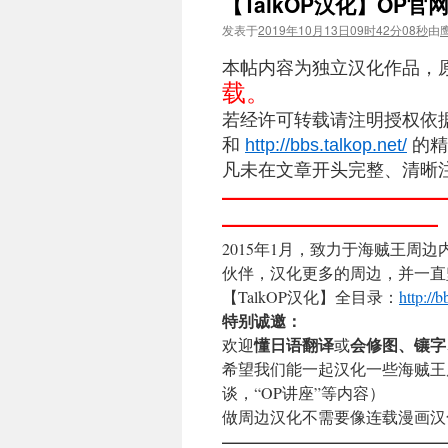
【TalkOP汉化】OP官
发表于
2019年10月13日09时42分08秒
由
本帖内容为独立汉化作品，原
载。
若经许可转载请注明授权依据和
和
http://bbs.talkop.net/
的精
凡未在文章开头完整、清晰
——————————
—————————
2015年1月，致力于海贼王周
伙伴，汉化更多的周边，并一直
【TalkOP汉化】全目录：
http://
特别诚邀：
懂日语翻译
会修图、镶字
欢迎
或
希望我们能一起汉化一些海贼王
谈，“OP讲座”等内容）
做周边汉化不需要像连载漫画汉
——————————————