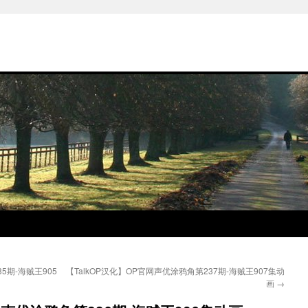
5期-海贼王905
【TalkOP汉化】OP官网声优涂鸦角第237期-海贼王907集动
画
→