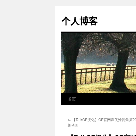
个人博客
首页
跳
至
←
【TalkOP汉化】OP官网声优涂鸦角第23
正
集动画
文