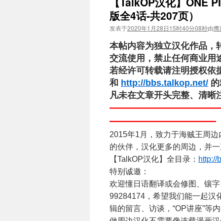
【TalkOP汉化】ONE 
版全4话-共207页）
发表于
2020年1月28日15时40分08秒
由
鹰
本帖内容为独立汉化作品，
交流使用，禁止任何商业用
若经许可转载请注明授权依据和
和
http://bbs.talkop.net/
的
凡未在文章开头完整、清晰
——————————
—————————
2015年1月，致力于海贼王周
的伙伴，汉化更多的周边，并一
【TalkOP汉化】全目录：
http:/
特别诚邀：
欢迎懂日语翻译或会修图、镶字
99284174，希望我们能一
辑的留言、访谈，“OP讲座”等
做周边汉化不需要像连载漫画汉