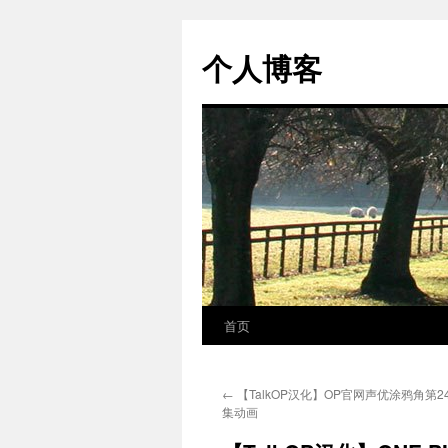
个人博客
首页
跳
至
←
【TalkOP汉化】OP官网声优涂鸦角第24
正
集动画
文