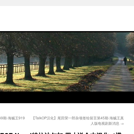
9期-海贼王919
【TalkOP汉化】尾田荣一郎杂项签绘留言第45期-海贼王真
人版电视剧新消息
→