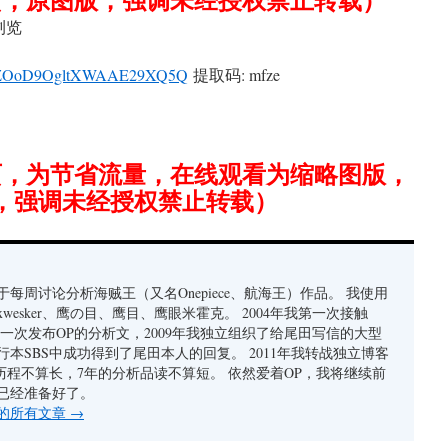
浏览
/1gNZOoD9OgltXWAAE29XQ5Q
提取码: mfze
7页，为节省流量，在线观看为缩略图版，
，强调未经授权禁止转载）
每周讨论分析海贼王（又名Onepiece、航海王）作品。 我使用
xwesker、鹰の目、鹰目、鹰眼米霍克。 2004年我第一次接触
我第一次发布OP的分析文，2009年我独立组织了给尾田写信的大型
行本SBS中成功得到了尾田本人的回复。 2011年我转战独立博客
者历程不算长，7年的分析品读不算短。 依然爱着OP，我将继续前
已经准备好了。
的所有文章
→