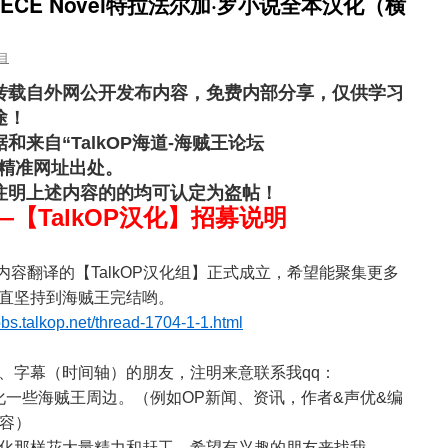
PIECE Novel特拉法尔加·罗小说全本汉化（横
目
转载自外网公开发布内容，免费内部分享，仅供学习
途！
来自“TalkOP海道-海贼王论坛
精准网址出处。
注明上述内容的的均可认定为盗帖！
【TalkOP汉化】招募说明
边内容翻译的【TalkOP汉化组】正式成立，希望能聚集更多
直坚持到海贼王完结哟。
/bbs.talkop.net/thread-1704-1-1.html
、字幕（时间轴）的朋友，注明来意联系我qq：
起汉化一些海贼王周边。（例如OP新闻、资讯，作者&声优&编
内容）
化那样花大量精力和赶工，希望有兴趣的朋友来找我。