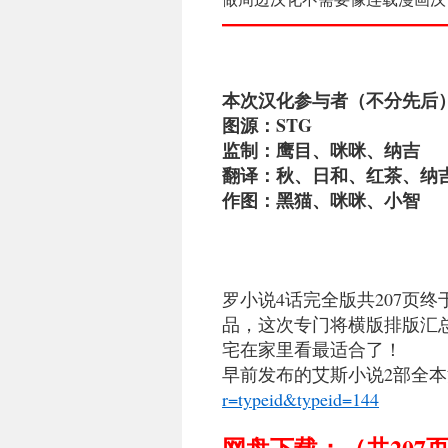
—————————
本次汉化参与者（不分先后
图源：STG
监制：鹰目、咪咪、纳吉
翻译：秋、日和、红茶、纳
作图：黑猫、咪咪、小智
罗小说4话完全版共207页终
品，这次专门将横版排版汇
宅在家里看最适合了！
早前发布的艾斯小说2部全
r=typeid&typeid=144
网盘下载：（
共20