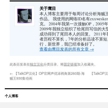
关于鹰目
本人博客主要用于每周讨论分析海贼王（又
作品。 我使用的网络ID名有zxxwes
克。 2004年我第一次接触OP，200
2009年我独立组织了给尾田写信的大
成功得到了尾田本人的回复。 2011
者历程不算长，7年的分析品读不算短
行，新世界，我已经准备好了。
查看由鹰目发表的所有文章
→
此条目发表在
独立汉化
分类目录。将
固定链接
加入收藏夹。
←
【TalkOP汉化】OP官网声优涂鸦角第260期-海
【TalkO
贼王930集动画
个人博客