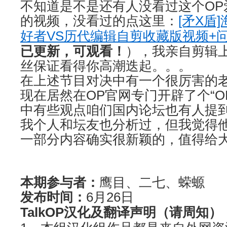
不知道是不是还有人没看过这个OP
的视频，没看过的点这里：
[矛X盾
好者VS历代编辑自剪收藏版视频+
已更新，可观看！
），我亲自剪辑
丝保证看得你高潮迭起。。。
在上述节目对决中有一个很厉害的老外
现在居然在OP官网专门开辟了个“O
中有些观点咱们国内论坛也有人提
我个人和坛友也分析过，但我觉得
一部分内容确实很新颖的，值得给
——————
——
——
本期参与者：
鹰目、二七、蝾螈
发布时间：
6月26日
TalkOP汉化及翻译声明（请周知）