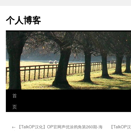
个人博客
跳
首
至
页
正
←
【TalkOP汉化】OP官网声优涂鸦角第260期-海
【TalkO
文