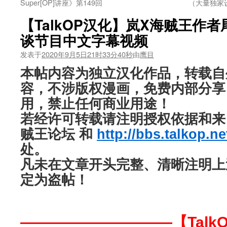
Super[OP]讲座》第149回
（大量独家
【TalkOP汉化】岚X海贼王作
谈节目中文字幕视频
发表于
2020年9月5日21时33分40秒
由
鹰目
本帖内容为独立汉化作品，转载自
容，不涉版权漫画，免费内部分享
用，禁止任何商业用途！
若经许可转载请注明授权依据和来自“
贼王论坛 和
http://bbs.talkop.ne
处。
凡未在文章开头完整、清晰注明上
定为盗帖！
——————————【Talk