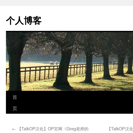
个人博客
跳
首
至
页
正
←
【TalkOP汉化】OP官网《Greg老师的
【TalkOP汉
文