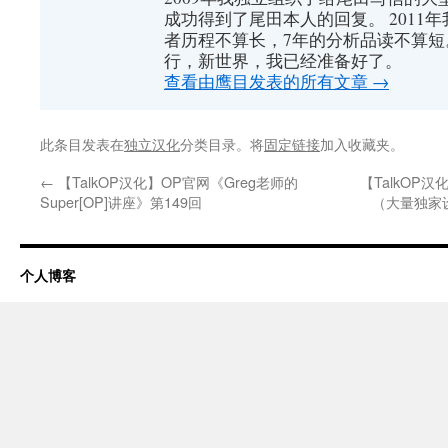
成功得到了尾田本人的回复。 2011
者历程不算长，7年的分析品读不算短
行，新世界，我已经准备好了。
查看由鹰目发表的所有文章
→
此条目发表在
独立汉化
分类目录。将
固定链接
加入收藏夹。
←
【TalkOP汉化】OP官网《Greg老师的
【TalkOP汉
Super[OP]讲座》第149回
（大量独家
个人博客