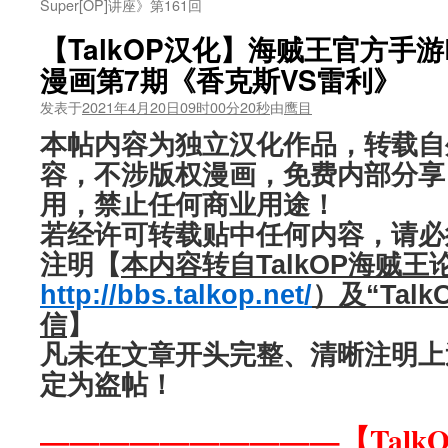
Super[OP]讲座》第161回
【TalkOP汉化】海贼王官方手游Bo
漫画第7期《香克斯VS雷利》
发表于
2021年4月20日09时00分20秒
由
鹰目
本帖内容为独立汉化作品，转载自
容，不涉版权漫画，免费内部分享
用，禁止任何商业用途！
若经许可转载贴中任何内容，请必
注明【
本内容转自TalkOP海贼
http://bbs.talkop.net/
）及“Tal
信
】
凡未在文章开头完整、清晰注明上
定为盗帖！
——————————【Talk