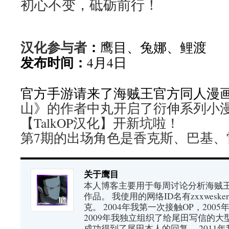
初心不变，砥砺前行！
汉化参与者
：
鹰目、兔娜、鲤渡
发布时间：
4月4日
官方手游请来了海贼王官方同人漫
山》的作者中丸开启了衍伸系列小
【TalkOP汉化】开新坑啦！
第7期的出场角色是香克斯、巴基、
关于鹰目
本人博客主要用于每周讨论分析海贼王（又
作品。 我使用的网络ID名有zxxwes
克。 2004年我第一次接触OP，200
2009年我独立组织了给尾田写信的大
成功得到了尾田本人的回复。 2011