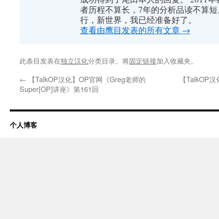
者历程不算长，7年的分析品读不算短
行，新世界，我已经准备好了。
查看由鹰目发表的所有文章
→
此条目发表在
独立汉化
分类目录。将
固定链接
加入收藏夹。
←
【TalkOP汉化】OP官网《Greg老师的
【TalkO
Super[OP]讲座》第161回
个人博客