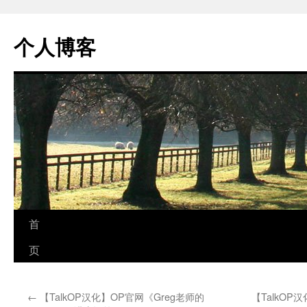
个人博客
跳
首
至
页
正
←
【TalkOP汉化】OP官网《Greg老师的
【TalkO
文