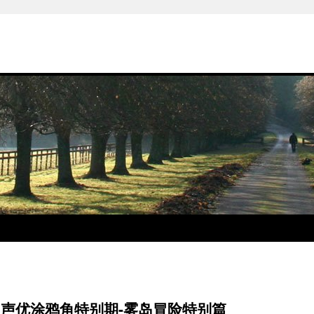
官网声优涂鸦角特别期-雾岛冒险特别篇