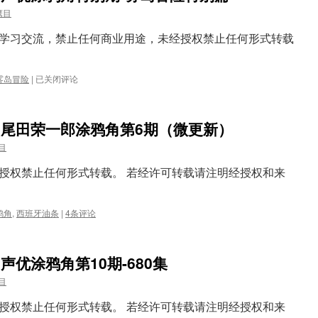
鹰目
学习交流，禁止任何商业用途，未经授权禁止任何形式转载
【TalkOP
雾岛冒险
|
已关闭评论
汉
化】
OP
官网尾田荣一郎涂鸦角第6期（微更新）
官
网
目
声
优
授权禁止任何形式转载。 若经许可转载请注明经授权和来
涂
鸦
角
鸦角
,
西班牙油条
|
4条评论
特
别
期-
雾
网声优涂鸦角第10期-680集
岛
目
冒
险
授权禁止任何形式转载。 若经许可转载请注明经授权和来
特