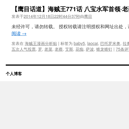
【鹰目话道】海贼王771话 八宝水军首领·老
发表于
2014年12月18日22时44分37秒
由
鹰目
未经许可，请勿转载。 授权转载请注明授权和网址出处，谢谢
阅读
→
发表在
海贼王漫画分析贴
|
标签为
baby5
,
laocai
,
巴托罗米奥
,
拉
五次人气投票
,
罗
,
老菜
,
老蔡
,
艾斯
,
花痴
,
萨波
,
锥龙锥钉
|
75条
个人博客