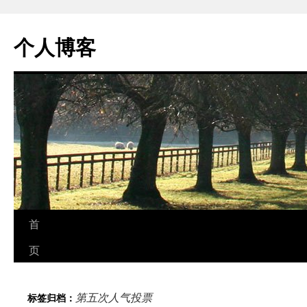
个人博客
跳
首
至
页
正
第五次人气投票
标签归档：
文