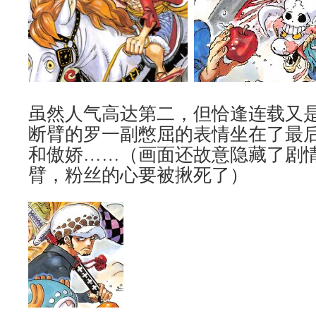
虽然人气高达第二，但恰逢连载又
断臂的罗一副憋屈的表情坐在了最
和傲娇……（画面还故意隐藏了剧
臂，粉丝的心要被揪死了）