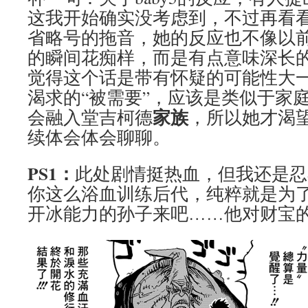
这我开始确实没考虑到，不过再看看
省略号的拖音，她的反应也不像以
的瞬间花痴样，而是有点意味深长
觉得这个话是带有怀疑的可能性大一
渴求的“被需要”，应该是类似于家
家族
会融入堂吉柯德
，所以她才渴
续体会体会聊聊。
PS1：
此处剧情挺热血，但我还是忍
你这么浴血训练后代，纯粹就是为
开冰能力的孙子来吧……他对财宝