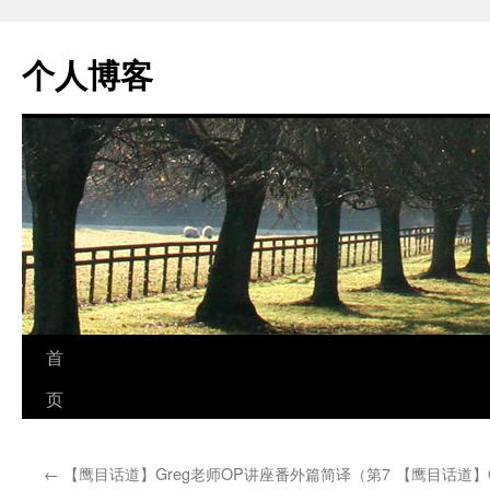
个人博客
跳
首
至
页
正
←
【鹰目话道】Greg老师OP讲座番外篇简译（第7
【鹰目话道】G
文