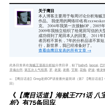
关于鹰目
本人博客主要用于每周讨论分析海贼王（又
作品。 我使用的网络ID名有zxxwes
克。 2004年我第一次接触OP，200
2009年我独立组织了给尾田写信的大
成功得到了尾田本人的回复。 2011
者历程不算长，7年的分析品读不算短
行，新世界，我已经准备好了。
查看由鹰目发表的所有文章
→
此条目发表在
海贼王漫画分析贴
分类目录，贴了
baby5
,
laocai
,
巴
灵魂出窍
,
第五次人气投票
,
罗
,
老菜
,
老蔡
,
艾斯
,
花痴
,
萨波
,
锥龙
←
【鹰目话道】Greg老师OP讲座番外篇简译（第7
【鹰目话道】G
回）
《
【鹰目话道】海贼王771话 八
析
》有75条回应