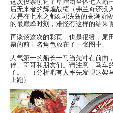
这次投票创造了草帽团全体七人霸
后无来者的辉煌战绩（弗兰奇还没
载是在七水之都&司法岛的高潮阶段
的最巅峰时刻，难怪有这样的结果
再谈谈这次的彩页，也是很赞，尾
票的前十名角色放在了一张图中。
人气第一的船长一马当先冲在前面
伴、哥哥和朋友们。请注意，马车
了。。（分析吧有人率先发现这架
上跑）