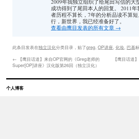
2009年我独立组织了给尾田写信的大
成功得到了尾田本人的回复。 2011
者历程不算长，7年的分析品读不算短
行，新世界，我已经准备好了。
查看由鹰目发表的所有文章
→
此条目发表在
独立汉化
分类目录，贴了
greg
,
OP讲座
,
化妆
,
巴基
←
【鹰目话道】来自OP官网的《Greg老师的
【鹰目话道】
Super[OP]讲座》汉化版第26回（独立汉化）
个人博客