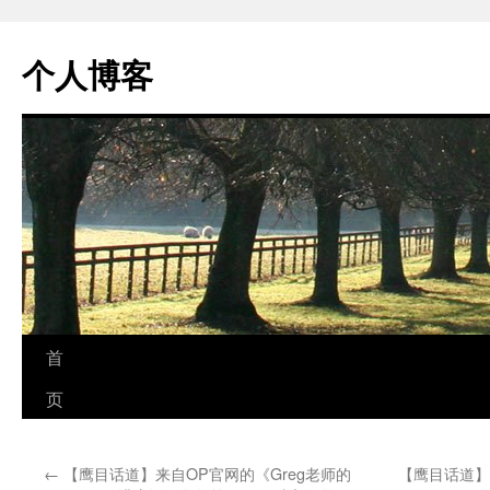
个人博客
跳
首
至
页
正
←
【鹰目话道】来自OP官网的《Greg老师的
【鹰目话道】
文