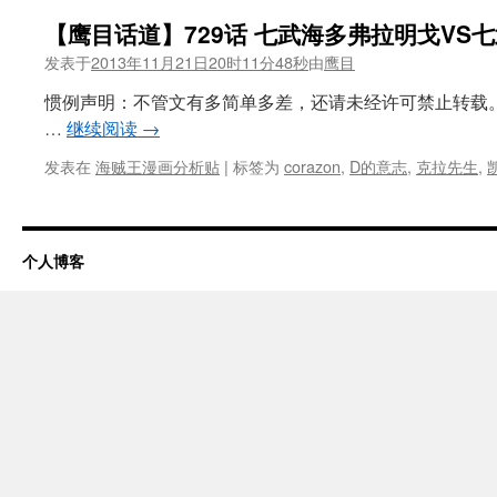
【鹰目话道】729话 七武海多弗拉明戈VS
发表于
2013年11月21日20时11分48秒
由
鹰目
惯例声明：不管文有多简单多差，还请未经许可禁止转载
…
继续阅读
→
发表在
海贼王漫画分析贴
|
标签为
corazon
,
D的意志
,
克拉先生
,
个人博客