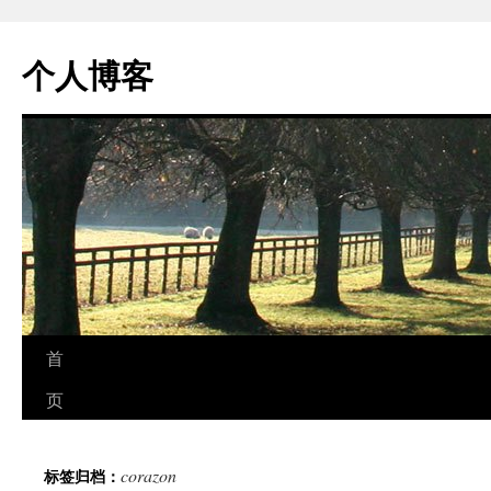
个人博客
跳
首
至
页
正
corazon
标签归档：
文