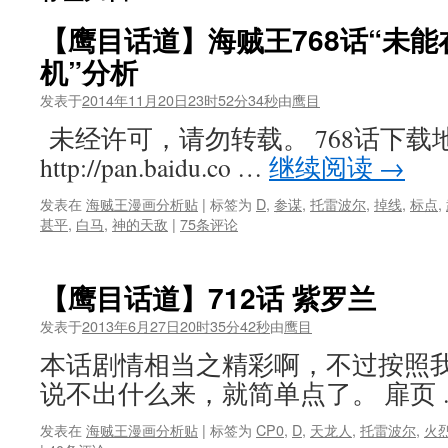
【鹰目话道】海贼王768话“未
机”分析
发表于
2014年11月20日23时52分34秒
由
鹰目
未经许可，请勿转载。 768话下载
http://pan.baidu.co …
继续阅读
→
发表在
海贼王漫画分析贴
|
标签为
D
,
参谋
,
托雷波尔
,
掉线
,
标点
,
甚平
,
白马
,
神的天敌
|
75条评论
【鹰目话道】712话 紫罗兰
发表于
2013年6月27日20时35分42秒
由
鹰目
本话剧情相当之精彩啊，不过按照
说不出什么来，就简单点了。 扉页
发表在
海贼王漫画分析贴
|
标签为
CP0
,
D
,
天龙人
,
托雷波尔
,
火