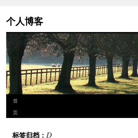
个人博客
跳
首
至
页
正
D
标签归档：
文