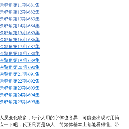
涂鸦角第11期-681集
涂鸦角第12期-682集
涂鸦角第13期-683集
涂鸦角第14期-684集
涂鸦角第15期-685集
涂鸦角第16期-686集
涂鸦角第17期-687集
涂鸦角第18期-688集
涂鸦角第19期-689集
涂鸦角第20期-690集
涂鸦角第21期-691集
涂鸦角第22期-692集
涂鸦角第23期-693集
涂鸦角第24期-694集
涂鸦角第25期-695集
人员变化较多，每个人用的字体也各异，可能会出现时用简
应一下吧，反正只要是华人，简繁体基本上都能看得懂。带