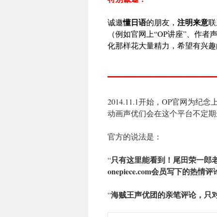
懂日语
注明来意
诚邀
的朋友，
联
（例如官网上“OP讲座”、作者
化那样花大量精力，希望有兴趣
——————
—
2014.11.1开始，OP官网
动画声优们会在这个平台不定期
官方的说法是：
只有这里能看到！尾田荣一郎
“
onepiece.com会员写下的热
海贼王声优团的亲笔评论，只对会
“