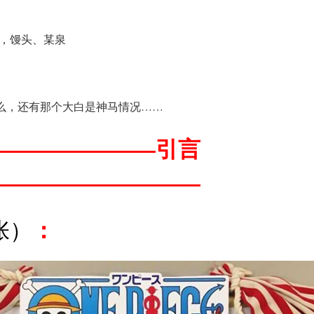
，馒头、某泉
么，还有那个大白是神马情况……
———————
引言
—————————
：
张）