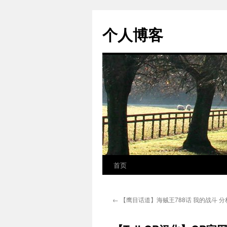
个人博客
首页
跳
至
←
【鹰目话道】海贼王788话 我的战斗 分
正
文