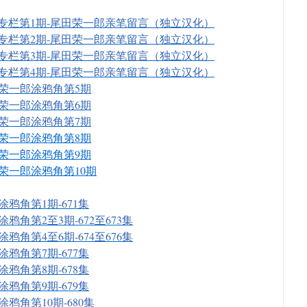
专栏第1期-尾田荣一郎亲笔留言（独立汉化）
专栏第2期-尾田荣一郎亲笔留言（独立汉化）
专栏第3期-尾田荣一郎亲笔留言（独立汉化）
专栏第4期-尾田荣一郎亲笔留言（独立汉化）
田荣一郎涂鸦角第5期
田荣一郎涂鸦角第6期
田荣一郎涂鸦角第7期
田荣一郎涂鸦角第8期
田荣一郎涂鸦角第9期
田荣一郎涂鸦角第10期
涂鸦角第1期-671集
涂鸦角第2至3期-672至673集
涂鸦角第4至6期-674至676集
涂鸦角第7期-677集
涂鸦角第8期-678集
涂鸦角第9期-679集
涂鸦角第10期-680集