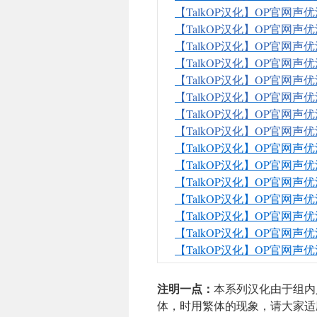
【TalkOP汉化】OP官网声优
【TalkOP汉化】OP官网声优
【TalkOP汉化】OP官网声优
【TalkOP汉化】OP官网声优
【TalkOP汉化】OP官网声优
【TalkOP汉化】OP官网声优
【TalkOP汉化】OP官网声优
【TalkOP汉化】OP官网声优
【TalkOP汉化】OP官网声优
【TalkOP汉化】OP官网声优
【TalkOP汉化】OP官网声优
【TalkOP汉化】OP官网声优
【TalkOP汉化】OP官网声优
【TalkOP汉化】OP官网声优
【TalkOP汉化】OP官网声优
注明一点：
本系列汉化由于组内
体，时用繁体的现象，请大家适