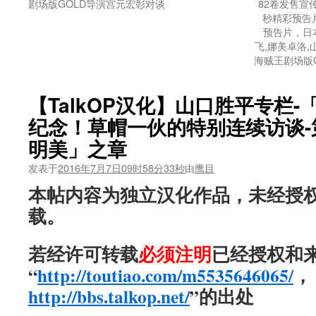
剧场版GOLD导演宫元宏彰对谈
82卷发售宣
秒精彩预告
预告片，日
飞,娜美卓洛,
海贼王剧场版
【TalkOP汉化】山口胜平专栏-
纪念！草帽一伙的特别连续访谈-
明美」之章
发表于
2016年7月7日09时58分33秒
由
鹰目
本帖内容为独立汉化作品，未经授
载。
若经许可转载
必须注明
已经授权和
“
http://toutiao.com/m5535646065/
，
http://bbs.talkop.net/
”的出处