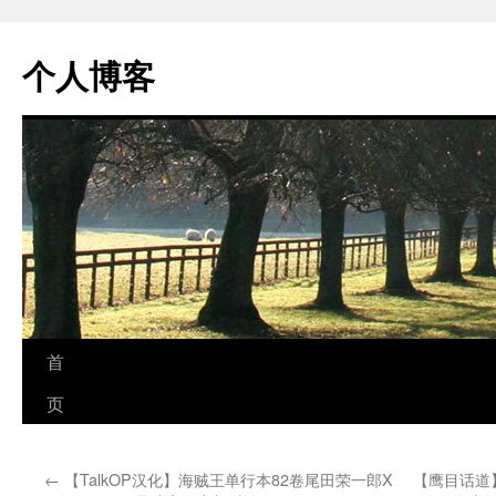
个人博客
跳
首
至
页
正
←
【TalkOP汉化】海贼王单行本82卷尾田荣一郎X
【鹰目话道】
文