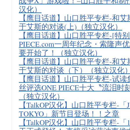
战争X」游戏啦！–山口胜平和制
汉化）
【鹰目话道】山口胜平专栏-和艾
于艾斯的对谈(上)（独立汉化）
【鹰目话道】山口胜平专栏-[特别版
PIECE.com一周年纪念・索隆
要开始了！（独立汉化）
【鹰目话道】山口胜平专栏-和艾
于艾斯的对谈（下）（独立汉化
【鹰目话道】山口胜平专栏-试读
丝评选ONE PIECE十大〝流泪时
（独立汉化）
【TalkOP汉化】山口胜平专栏-「J
TOKYO」新节目登场！！之章
【TalkOP汉化】山口胜平专栏-「