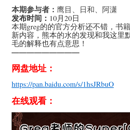
本期参与者：
鹰目、日和、阿潇
发布时间：
10月20日
本期greg的的官方分析还不错，书
新内容，熊本的水的发现和我这里
毛的解释也有点意思！
—————————
网盘地址
：
https://pan.baidu.com/s/1hsJRbuO
在线观看
：