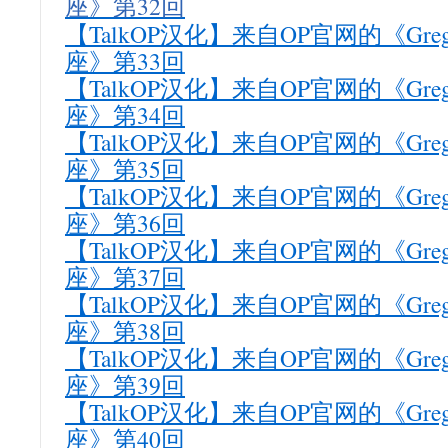
座》第32回
【TalkOP汉化】来自OP官网的《Greg
座》第33回
【TalkOP汉化】来自OP官网的《Greg
座》第34回
【TalkOP汉化】来自OP官网的《Greg
座》第35回
【TalkOP汉化】来自OP官网的《Greg
座》第36回
【TalkOP汉化】来自OP官网的《Greg
座》第37回
【TalkOP汉化】来自OP官网的《Greg
座》第38回
【TalkOP汉化】来自OP官网的《Greg
座》第39回
【TalkOP汉化】来自OP官网的《Greg
座》第40回