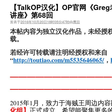
【TalkOP汉化】OP官网《Greg老
讲座》第68回
发表于
2016年10月20日18时05分47秒
由
鹰目
本帖内容为独立汉化作品，未经授
载。
若经许可转载请注明经授权和来自
“
http://toutiao.com/m5535646065/
，
————————————
————————————
2015年1月，致力于海贼王周边内
化组】
正式成立，希望能聚集更多