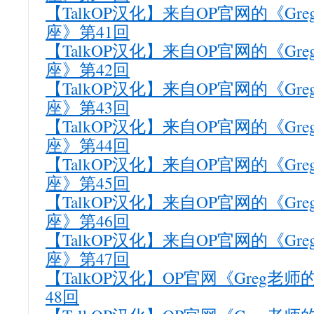
【TalkOP汉化】来自OP官网的《Greg
座》第41回
【TalkOP汉化】来自OP官网的《Greg
座》第42回
【TalkOP汉化】来自OP官网的《Greg
座》第43回
【TalkOP汉化】来自OP官网的《Greg
座》第44回
【TalkOP汉化】来自OP官网的《Greg
座》第45回
【TalkOP汉化】来自OP官网的《Greg
座》第46回
【TalkOP汉化】来自OP官网的《Greg
座》第47回
【TalkOP汉化】OP官网《Greg老师的
48回