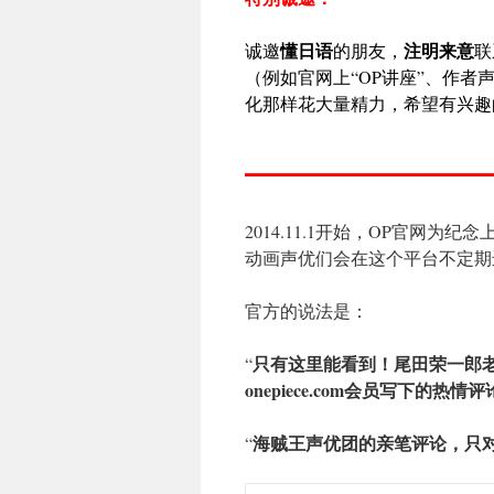
懂日语
注明来意
诚邀
的朋友，
联
（例如官网上“OP讲座”、作者
化那样花大量精力，希望有兴趣
——————
—
2014.11.1开始，OP官网
动画声优们会在这个平台不定期
官方的说法是：
只有这里能看到！尾田荣一郎
“
onepiece.com会员写下的热
海贼王声优团的亲笔评论，只对会
“