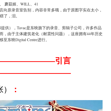
、 蘑菇姬、WILL、41
留言向原录音室告别，内容非常多哦，由于原图字实在太小，
看瞎了，泪。
日和提供），Tavac是东映旗下的录音、剪辑子公司，许多作品
而，由于主体建筑老化（耐震性问题），这座拥有44年历史
Digital Centre进行。
———————
引言
—————————
：
张）