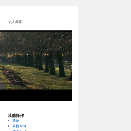
个人博客
其他操作
登录
条目 feed