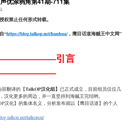
网声优涂鸦角第41期-711集
目
授权禁止任何形式转载。
自“
https://blog.talkop.net/hanhua/
，鹰目话道海贼王中文网”
——————引言
——————
TalkOP汉化组】
边内容翻译的【
已正式成立，目前组员仅仅几
，汉化更多的周边，并一直坚持到海贼王完结哟。
kOP汉化】的集体名义，分析发布就以【鹰目话道】的个人
blog.talkop.net/talkopcn/