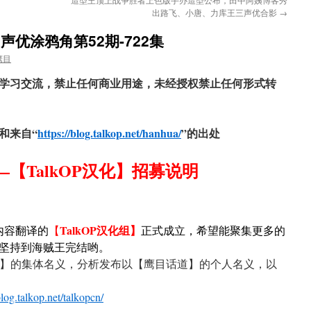
出路飞、小唐、力库王三声优合影
→
网声优涂鸦角第52期-722集
鹰目
学习交流，禁止任何商业用途，未经授权禁止任何形式转
和来自“
https://blog.talkop.net/hanhua/
”的出处
【TalkOP汉化】招募说明
TalkOP汉化组】
内容翻译的
【
正式成立，希望能聚集更多的
坚持到海贼王完结哟。
汉化】的集体名义，分析发布以【鹰目话道】的个人名义，以
blog.talkop.net/talkopcn/