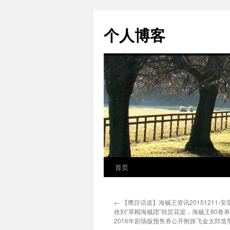
个人博客
首页
跳
至
←
【鹰目话道】海贼王资讯20151211-
正
收到“草帽海贼团”祝贺花篮，海贼王80卷
2016年剧场版预售券公开附路飞金太郎造
文