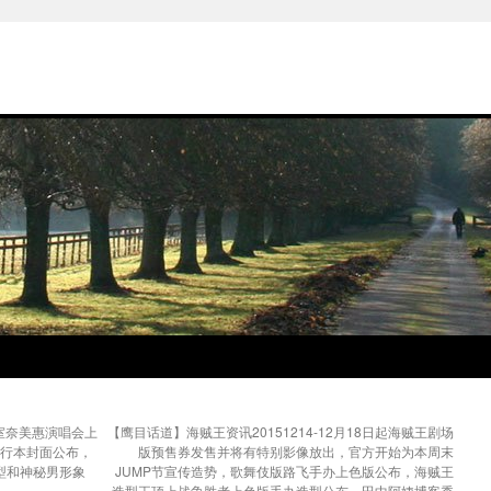
安室奈美惠演唱会上
【鹰目话道】海贼王资讯20151214-12月18日起海贼王剧场
单行本封面公布，
版预售券发售并将有特别影像放出，官方开始为本周末
型和神秘男形象
JUMP节宣传造势，歌舞伎版路飞手办上色版公布，海贼王
造型王顶上战争胜者上色版手办造型公布，田中阿姨博客秀