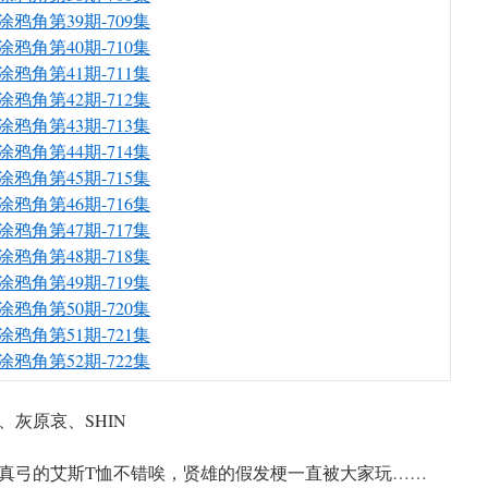
涂鸦角第39期-709集
涂鸦角第40期-710集
涂鸦角第41期-711集
涂鸦角第42期-712集
涂鸦角第43期-713集
涂鸦角第44期-714集
涂鸦角第45期-715集
涂鸦角第46期-716集
涂鸦角第47期-717集
涂鸦角第48期-718集
涂鸦角第49期-719集
涂鸦角第50期-720集
涂鸦角第51期-721集
涂鸦角第52期-722集
、灰原哀、SHIN
真弓的艾斯T恤不错唉，贤雄的假发梗一直被大家玩……