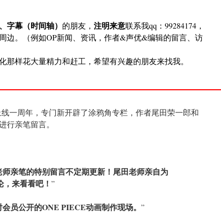
、字幕（时间轴）
注明来意
的朋友，
联系我qq：99284174，
周边。（例如OP新闻、资讯，作者&声优&编辑的留言、访
化那样花大量精力和赶工，希望有兴趣的朋友来找我。
———————————————————
为纪念上线一周年，专门新开辟了涂鸦角专栏，作者尾田荣一郎和
进行亲笔留言。
老师亲笔的特别留言不定期更新！尾田老师亲自为
情评论，来看看吧！
”
员公开的ONE PIECE动画制作现场。
”