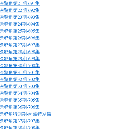
涂鸦角第21期-691集
涂鸦角第22期-692集
涂鸦角第23期-693集
涂鸦角第24期-694集
涂鸦角第25期-695集
涂鸦角第26期-696集
涂鸦角第27期-697集
涂鸦角第28期-698集
涂鸦角第29期-699集
涂鸦角第30期-700集
涂鸦角第31期-701集
涂鸦角第32期-702集
涂鸦角第33期-703集
涂鸦角第34期-704集
涂鸦角第35期-705集
涂鸦角第36期-706集
声优涂鸦角特别期-萨波特别篇
涂鸦角第37期-707集
涂鸦角第38期-708集